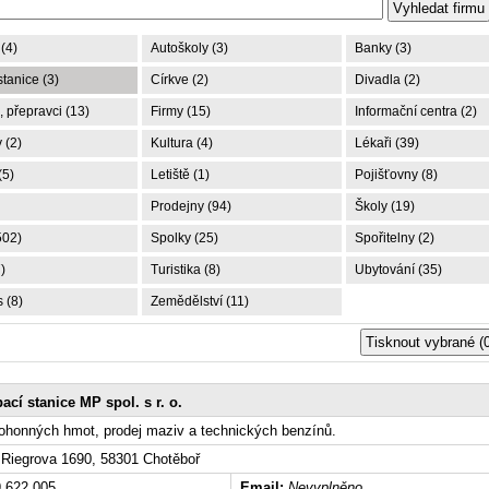
(4)
Autoškoly (3)
Banky (3)
tanice (3)
Církve (2)
Divadla (2)
 přepravci (13)
Firmy (15)
Informační centra (2)
 (2)
Kultura (4)
Lékaři (39)
(5)
Letiště (1)
Pojišťovny (8)
Prodejny (94)
Školy (19)
502)
Spolky (25)
Spořitelny (2)
)
Turistika (8)
Ubytování (35)
 (8)
Zemědělství (11)
ací stanice MP spol. s r. o.
ohonných hmot, prodej maziv a technických benzínů.
Riegrova 1690, 58301 Chotěboř
 622 005
Email:
Nevyplněno