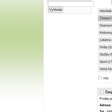
Advokáti 
Čerpací s
Dopravci,
Knihovny
Lékárny 
Pošty (3)
Služby (
Sport (17
Volný čas
vše
Čerp
Prodej p
Adresa:
Tel.:
569