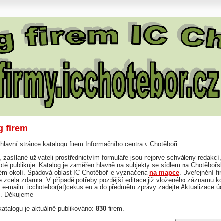
g firem
 hlavní stránce katalogu firem Informačního centra v Chotěboři.
 zasílané uživateli prostřednictvím formuláře jsou nejprve schváleny redakcí,
té publikuje. Katalog je zaměřen hlavně na subjekty se sídlem na Chotěbořs
kém okolí. Spádová oblast IC Chotěboř je vyznačena
na mapce
. Uveřejnění fi
je zcela zdarma. V případě potřeby pozdější editace již vloženého záznamu ko
 e-mailu: icchotebor(at)cekus.eu a do předmětu zprávy zadejte Aktualizace ú
u. Děkujeme
atalogu je aktuálně publikováno:
830
firem.