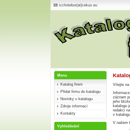
icchotebor(at)cekus.eu
Katalo
Menu
Katalog firem
Vítejte na
Přidat firmu do katalogu
Informace,
záznam po
Novinky v katalogu
jeho blíz
katalogu 
Zdroje informací
redakci na
Kontakty
v katalog
V našem k
Vyhledávání