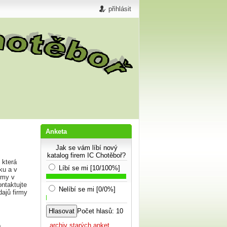
přihlásit
Anketa
Jak se vám líbí nový
katalog firem IC Chotěboř?
 která
Líbí se mi [10/100%]
ku a v
rmy v
ntaktujte
Nelíbí se mi [0/0%]
dajů firmy
Počet hlasů: 10
...archiv starých anket