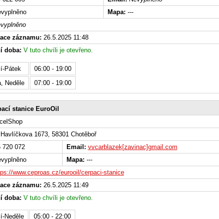
vyplněno
Mapa:
---
vyplněno
zace záznamu:
26.5.2025 11:48
í doba:
V tuto chvíli je otevřeno.
í-Pátek
06:00 - 19:00
, Neděle
07:00 - 19:00
ací stanice EuroOil
celShop
Havlíčkova 1673, 58301 Chotěboř
 720 072
Email:
vvcarblazek[zavinac]gmail.com
vyplněno
Mapa:
---
tps://www.ceproas.cz/eurooil/cerpaci-stanice
zace záznamu:
26.5.2025 11:49
í doba:
V tuto chvíli je otevřeno.
í-Neděle
05:00 - 22:00