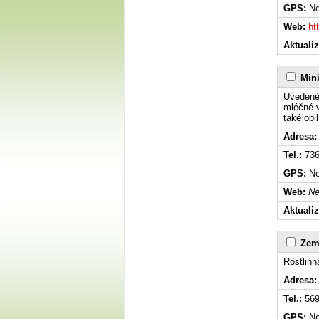
GPS:
Ne
Web:
ht
Aktuali
Min
Uvedené 
mléčné v
také obi
Adresa:
Tel.:
736
GPS:
Ne
Web:
Ne
Aktuali
Zem
Rostlinn
Adresa:
Tel.:
569
GPS:
Ne