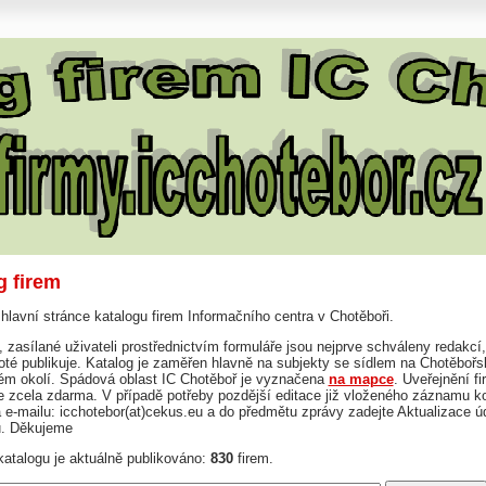
g firem
 hlavní stránce katalogu firem Informačního centra v Chotěboři.
 zasílané uživateli prostřednictvím formuláře jsou nejprve schváleny redakcí,
té publikuje. Katalog je zaměřen hlavně na subjekty se sídlem na Chotěbořs
kém okolí. Spádová oblast IC Chotěboř je vyznačena
na mapce
. Uveřejnění fi
je zcela zdarma. V případě potřeby pozdější editace již vloženého záznamu ko
 e-mailu: icchotebor(at)cekus.eu a do předmětu zprávy zadejte Aktualizace ú
u. Děkujeme
atalogu je aktuálně publikováno:
830
firem.