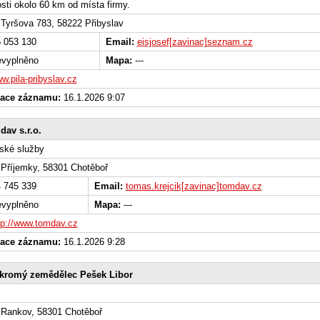
sti okolo 60 km od místa firmy.
Tyršova 783, 58222 Přibyslav
 053 130
Email:
eisjosef[zavinac]seznam.cz
vyplněno
Mapa:
---
w.pila-pribyslav.cz
zace záznamu:
16.1.2026 9:07
av s.r.o.
ské služby
Příjemky, 58301 Chotěboř
 745 339
Email:
tomas.krejcik[zavinac]tomdav.cz
vyplněno
Mapa:
---
tp://www.tomdav.cz
zace záznamu:
16.1.2026 9:28
kromý zemědělec Pešek Libor
Rankov, 58301 Chotěboř