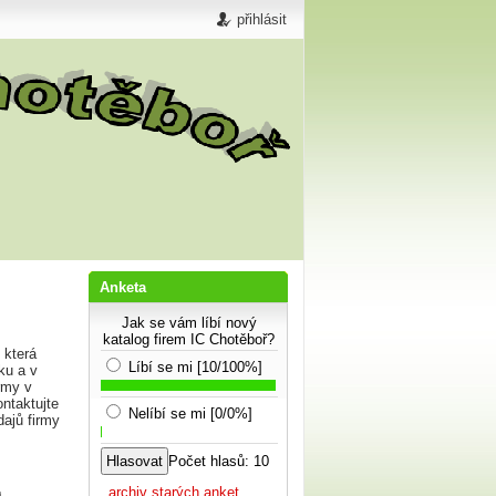
přihlásit
Anketa
Jak se vám líbí nový
katalog firem IC Chotěboř?
 která
Líbí se mi [10/100%]
ku a v
rmy v
ntaktujte
Nelíbí se mi [0/0%]
dajů firmy
Počet hlasů: 10
...archiv starých anket