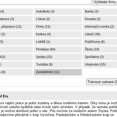
(4)
Autoškoly (3)
Banky (3)
tanice (3)
Církve (2)
Divadla (2)
 přepravci (13)
Firmy (15)
Informační centra (2)
 (2)
Kultura (4)
Lékaři (39)
(5)
Letiště (1)
Pojišťovny (8)
Prodejny (94)
Školy (19)
502)
Spolky (25)
Spořitelny (2)
)
Turistika (8)
Ubytování (35)
 (8)
Zemědělství (11)
f Eis
vní náplní práce je pořez kulatiny a dřeva mobilním katrem. Díky tomu je mo
místě vašeho bydliště nebo místě vámi určeném. V případě, že nemáte potř
, je možno domluvit pořez u nás. Pilu vozíme za osobním autem Toyota. Poř
 nabízíme převážně v kraji Vysočina, Pardubickém a Středočeském kraji ve