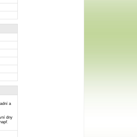
adní a
vní dny
např.