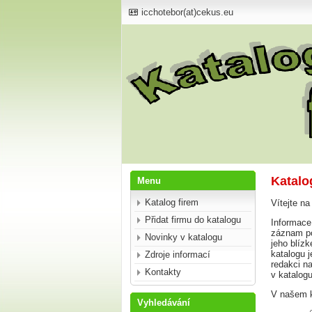
icchotebor(at)cekus.eu
Katalo
Menu
Katalog firem
Vítejte na
Přidat firmu do katalogu
Informace,
záznam po
Novinky v katalogu
jeho blíz
katalogu 
Zdroje informací
redakci na
Kontakty
v katalog
V našem k
Vyhledávání