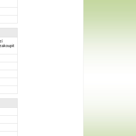
zí
zakoupit