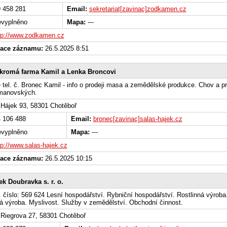
 458 281
Email:
sekretariat[zavinac]zodkamen.cz
vyplněno
Mapa:
---
tp://www.zodkamen.cz
zace záznamu:
26.5.2025 8:51
kromá farma Kamil a Lenka Broncovi
tel. č. Bronec Kamil - info o prodeji masa a zemědělské produkce. Chov a pr
manovských.
Hájek 93, 58301 Chotěboř
 106 488
Email:
bronec[zavinac]salas-hajek.cz
vyplněno
Mapa:
---
tp://www.salas-hajek.cz
zace záznamu:
26.5.2025 10:15
ek Doubravka s. r. o.
l. číslo: 569 624 Lesní hospodářství. Rybniční hospodářství. Rostlinná výroba
á výroba. Myslivost. Služby v zemědělství. Obchodní činnost.
Riegrova 27, 58301 Chotěboř