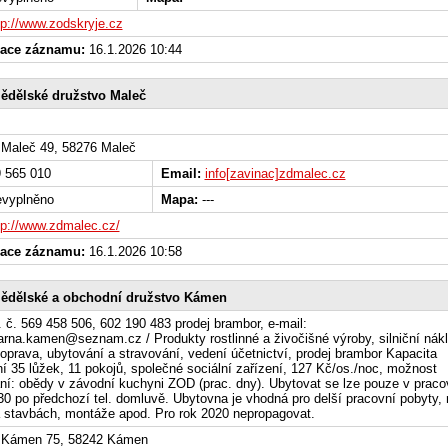
tp://www.zodskryje.cz
zace záznamu:
16.1.2026 10:44
ědělské družstvo Maleč
Maleč 49, 58276 Maleč
 565 010
Email:
info[zavinac]zdmalec.cz
vyplněno
Mapa:
---
tp://www.zdmalec.cz/
zace záznamu:
16.1.2026 10:58
ědělské a obchodní družstvo Kámen
l. č. 569 458 506, 602 190 483 prodej brambor, e-mail:
rna.kamen@seznam.cz / Produkty rostlinné a živočišné výroby, silniční nákl
oprava, ubytování a stravování, vedení účetnictví, prodej brambor Kapacita
í 35 lůžek, 11 pokojů, společné sociální zařízení, 127 Kč/os./noc, možnost
ní: obědy v závodní kuchyni ZOD (prac. dny). Ubytovat se lze pouze v praco
30 po předchozí tel. domluvě. Ubytovna je vhodná pro delší pracovní pobyty, 
 stavbách, montáže apod. Pro rok 2020 nepropagovat.
Kámen 75, 58242 Kámen