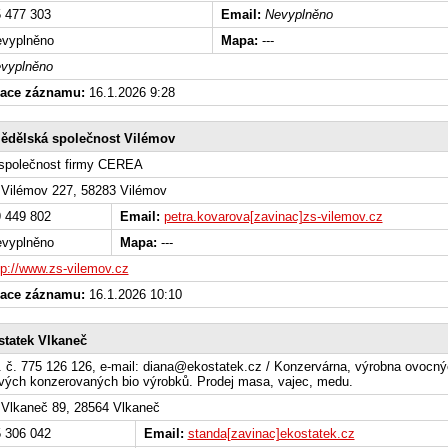
 477 303
Email:
Nevyplněno
vyplněno
Mapa:
---
vyplněno
zace záznamu:
16.1.2026 9:28
ědělská společnost Vilémov
 společnost firmy CEREA
Vilémov 227, 58283 Vilémov
 449 802
Email:
petra.kovarova[zavinac]zs-vilemov.cz
vyplněno
Mapa:
---
tp://www.zs-vilemov.cz
zace záznamu:
16.1.2026 10:10
statek Vlkaneč
l. č. 775 126 126, e-mail: diana@ekostatek.cz / Konzervárna, výrobna ovocný
vých konzerovaných bio výrobků. Prodej masa, vajec, medu.
Vlkaneč 89, 28564 Vlkaneč
 306 042
Email:
standa[zavinac]ekostatek.cz