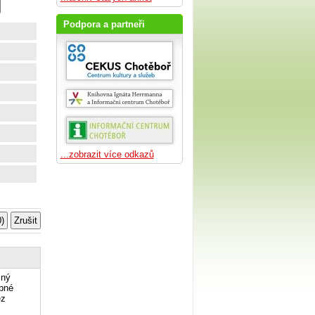
Podpora a partneři
...zobrazit více odkazů
žný
ebné
ez