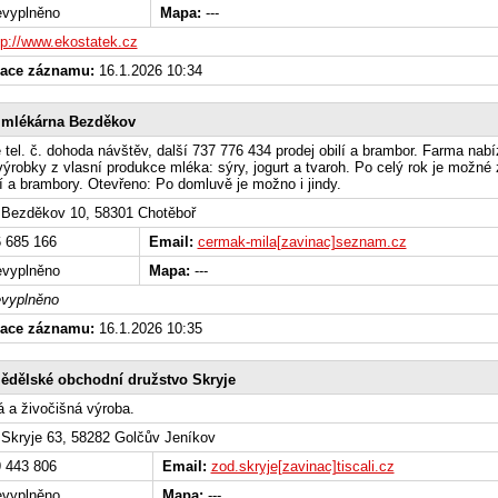
vyplněno
Mapa:
---
tp://www.ekostatek.cz
zace záznamu:
16.1.2026 10:34
imlékárna Bezděkov
tel. č. dohoda návštěv, další 737 776 434 prodej obilí a brambor. Farma nabí
ýrobky z vlasní produkce mléka: sýry, jogurt a tvaroh. Po celý rok je možné 
lí a brambory. Otevřeno: Po domluvě je možno i jindy.
Bezděkov 10, 58301 Chotěboř
 685 166
Email:
cermak-mila[zavinac]seznam.cz
vyplněno
Mapa:
---
vyplněno
zace záznamu:
16.1.2026 10:35
ědělské obchodní družstvo Skryje
á a živočišná výroba.
Skryje 63, 58282 Golčův Jeníkov
 443 806
Email:
zod.skryje[zavinac]tiscali.cz
vyplněno
Mapa:
---