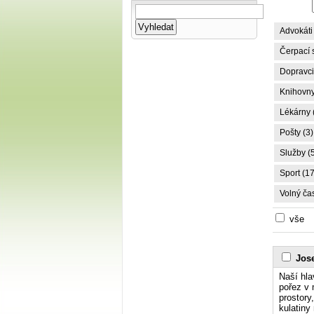
Advokáti 
Čerpací s
Dopravci,
Knihovny
Lékárny 
Pošty (3)
Služby (
Sport (17
Volný čas
vše
Jose
Naší hla
pořez v 
prostory
kulatiny