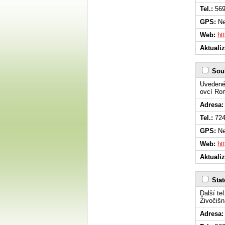
Tel.:
569
GPS:
Ne
Web:
ht
Aktuali
Sou
Uvedené 
ovcí Ro
Adresa:
Tel.:
724
GPS:
Ne
Web:
ht
Aktuali
Stat
Další te
Živočišn
Adresa: