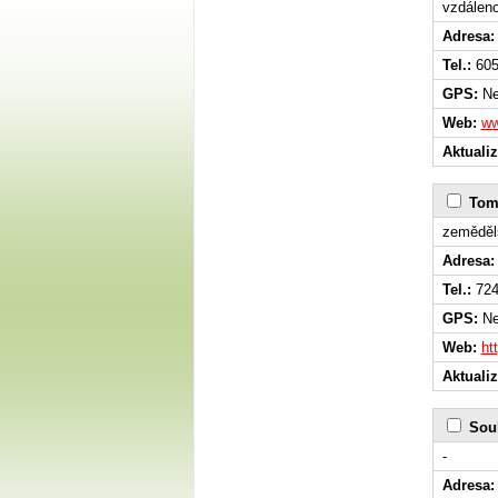
vzdáleno
Adresa:
Tel.:
605
GPS:
Ne
Web:
ww
Aktuali
Tomd
zeměděl
Adresa:
Tel.:
724
GPS:
Ne
Web:
ht
Aktuali
Sou
-
Adresa: