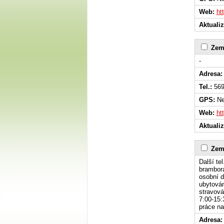
Web:
ht
Aktuali
Zem
-
Adresa:
Tel.:
569
GPS:
Ne
Web:
ht
Aktuali
Zem
Další te
brambora
osobní d
ubytován
stravová
7:00-15:
práce na
Adresa: