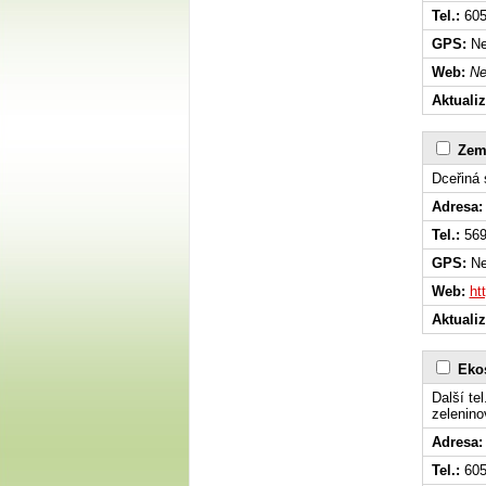
Tel.:
605
GPS:
Ne
Web:
Ne
Aktuali
Zem
Dceřiná
Adresa:
Tel.:
569
GPS:
Ne
Web:
ht
Aktuali
Eko
Další te
zelenino
Adresa:
Tel.:
605