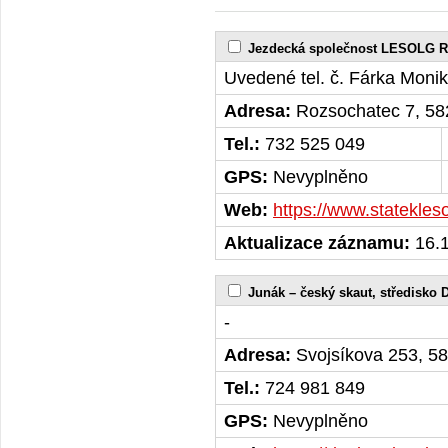
Jezdecká společnost LESOLG R
Uvedené tel. č. Fárka Monika
Adresa:
Rozsochatec 7, 58
Tel.:
732 525 049
GPS:
Nevyplněno
Web:
https://www.statekles
Aktualizace záznamu:
16.1
Junák – český skaut, středisko 
-
Adresa:
Svojsíkova 253, 5
Tel.:
724 981 849
GPS:
Nevyplněno