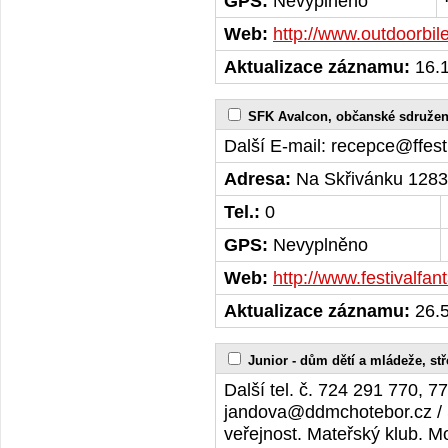
GPS:
Nevyplněno
Web:
http://www.outdoorbil
Aktualizace záznamu:
16.1
SFK Avalcon, občanské sdružen
Další E-mail: recepce@ffesti
Adresa:
Na Skřivánku 1283
Tel.:
0
GPS:
Nevyplněno
Web:
http://www.festivalfan
Aktualizace záznamu:
26.5
Junior - dům dětí a mládeže, st
Další tel. č. 724 291 770, 7
jandova@ddmchotebor.cz / 
veřejnost. Mateřský klub. M