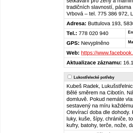
setkávání pro ženy a mamink
tradičních slavností, pásma 
Vrbová – tel. 775 386 972, 
Adresa:
Buttulova 193, 58
Tel.:
778 020 940
Em
GPS:
Nevyplněno
Ma
Web:
https://www.facebook
Aktualizace záznamu:
16.1
Lukostřelecké potřeby
Kubeš Radek, Lukušstřelnic
Bělé směrem na Cibotín. Ná
domluvě. Pokud nemáte vlas
sestavený na míru každému s
Otevírací doba dle dohody. 
luky, kuše, šípy, chrániče, t
kufry, batohy, terče, nože, 