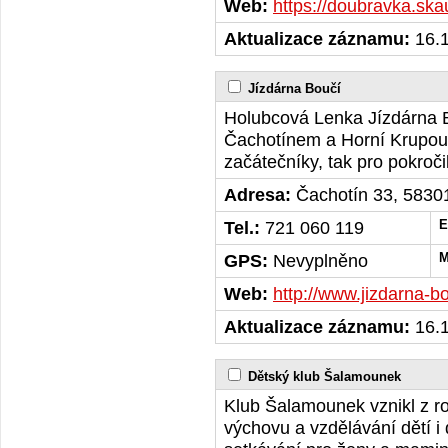
Web:
https://doubravka.ska
Aktualizace záznamu:
16.1
Jízdárna Boučí
Holubcová Lenka Jízdárna B
Čachotínem a Horní Krupou.
začátečníky, tak pro pokroči
Adresa:
Čachotín 33, 5830
Tel.:
721 060 119
E
GPS:
Nevyplněno
M
Web:
http://www.jizdarna-bo
Aktualizace záznamu:
16.1
Dětský klub Šalamounek
Klub Šalamounek vznikl z rod
výchovu a vzdělávání dětí i 