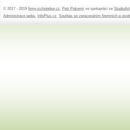
© 2017 - 2019
firmy.icchotebor.cz
,
Petr Pokorný
ve spolupráci se
StudioArt
Administrace webu
,
InfoPlus.cz
,
Souhlas se zpracováním firemních a osob