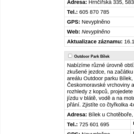
Adresa:
Hrnčířská 335, 58
Tel.:
605 870 785
GPS:
Nevyplněno
Web:
Nevyplněno
Aktualizace záznamu:
16.1
Outdoor Park Bílek
Nabízíme různé úrovně obtí
zkušené jezdce, na začátku s
areálu Outdoor parku Bílek
Českomoravské vrchoviny a
rozhledy z kopců, projedete
jízdu v blátě, vodě a na mo
přání. Zjistíte co čtyřkolka
Adresa:
Bílek u Chotěboře
Tel.:
725 601 695