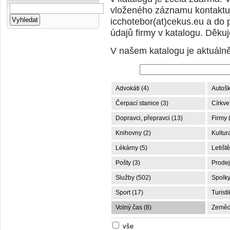
vloženého záznamu kontaktuj
icchotebor(at)cekus.eu a do 
údajů firmy v katalogu. Děku
V našem katalogu je aktuáln
Advokáti (4)
Autošk
Čerpací stanice (3)
Církve
Dopravci, přepravci (13)
Firmy 
Knihovny (2)
Kultur
Lékárny (5)
Letiště
Pošty (3)
Prodej
Služby (502)
Spolky
Sport (17)
Turisti
Volný čas (8)
Zemědě
vše