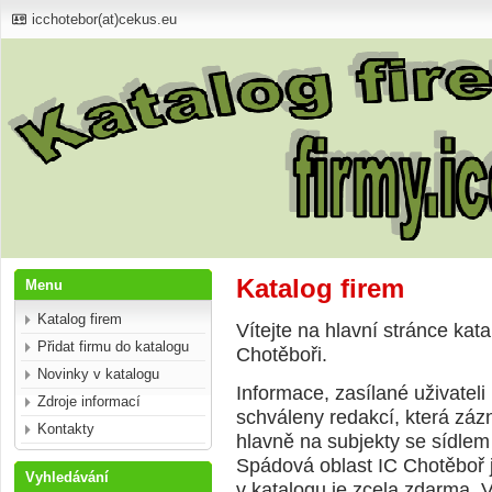
icchotebor(at)cekus.eu
Katalog firem
Menu
Katalog firem
Vítejte na hlavní stránce kat
Přidat firmu do katalogu
Chotěboři.
Novinky v katalogu
Informace, zasílané uživateli
Zdroje informací
schváleny redakcí, která záz
Kontakty
hlavně na subjekty se sídlem
Spádová oblast IC Chotěboř
Vyhledávání
v katalogu je zcela zdarma. V