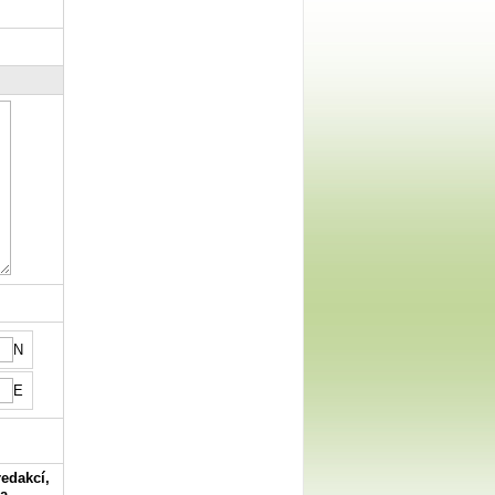
N
E
redakcí,
na