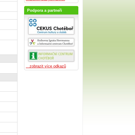
Podpora a partneři
...zobrazit více odkazů