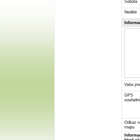
Sobota
Neděle
Informa
Vaše jm
GPS
souřadni
Odkaz n
mapu
Informac
která z