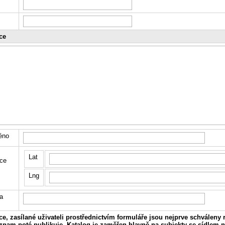
ce
éno
Lat
ce
Lng
a
e, zasílané uživateli prostřednictvím formuláře jsou nejprve schváleny 
áznam poté publikuje. Katalog je zaměřen hlavně na subjekty se sídlem 