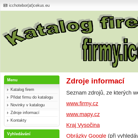
icchotebor(at)cekus.eu
Zdroje informací
Menu
Katalog firem
Seznam zdrojů, ze kterých we
Přidat firmu do katalogu
www.firmy.cz
Novinky v katalogu
Zdroje informací
www.mapy.cz
Kontakty
Kraj Vysočina
Vyhledávání
Obrázky Google
(při vyhledá