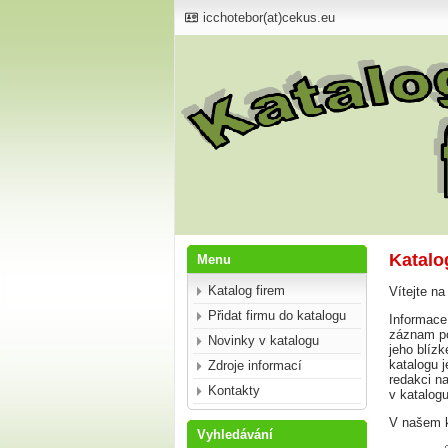
icchotebor(at)cekus.eu
Katalo
Menu
Katalog firem
Vítejte na
Přidat firmu do katalogu
Informace,
záznam po
Novinky v katalogu
jeho blíz
katalogu 
Zdroje informací
redakci na
Kontakty
v katalog
V našem k
Vyhledávání