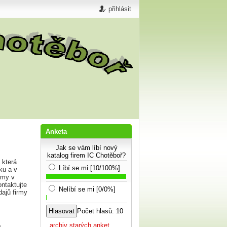
přihlásit
Anketa
Jak se vám líbí nový
katalog firem IC Chotěboř?
 která
Líbí se mi [10/100%]
ku a v
rmy v
ntaktujte
Nelíbí se mi [0/0%]
dajů firmy
Počet hlasů: 10
...archiv starých anket