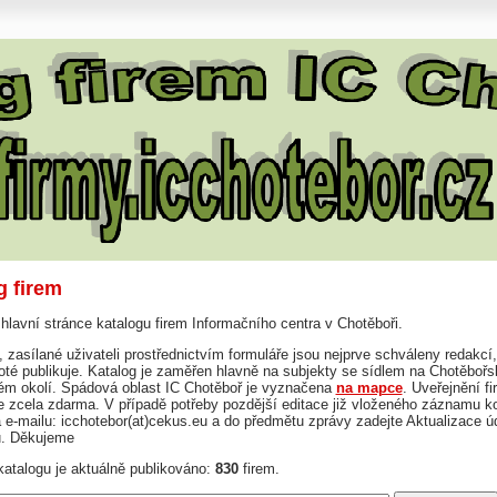
g firem
 hlavní stránce katalogu firem Informačního centra v Chotěboři.
 zasílané uživateli prostřednictvím formuláře jsou nejprve schváleny redakcí,
té publikuje. Katalog je zaměřen hlavně na subjekty se sídlem na Chotěbořs
kém okolí. Spádová oblast IC Chotěboř je vyznačena
na mapce
. Uveřejnění fi
je zcela zdarma. V případě potřeby pozdější editace již vloženého záznamu ko
 e-mailu: icchotebor(at)cekus.eu a do předmětu zprávy zadejte Aktualizace ú
u. Děkujeme
atalogu je aktuálně publikováno:
830
firem.