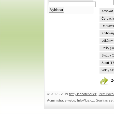
Advokáti 
Čerpací s
Dopravci,
Knihovny
Lékárny 
Pošty (3)
Služby (
Sport (17
Volný čas
Z
© 2017 - 2019
firmy.icchotebor.cz
,
Petr Poko
Administrace webu
,
InfoPlus.cz
,
Souhlas se 