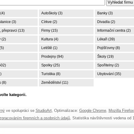
(4)
Autoškoly (3)
Banky (3)
tanice (3)
Církve (2)
Divadla (2)
 přepravci (13)
Firmy (15)
Informační centra (2)
 (2)
Kultura (4)
Lékaři (39)
(5)
Letiště (1)
Pojišťovny (8)
Prodejny (94)
Školy (19)
502)
Spolky (25)
Spořitelny (2)
)
Turistika (8)
Ubytování (35)
 (8)
Zemědělství (11)
volte kategorii.
rný
ve spolupráci se
StudioArt
, Optimalizace:
Google Chrome
,
Mozilla Firefox
zpracováním firemních a osobních údajů
, Statistika návštěvnosti vedena od 