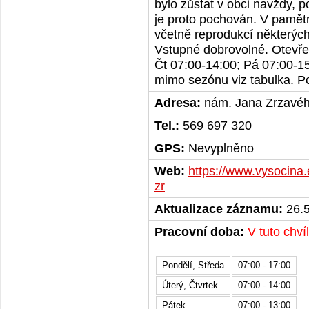
bylo zůstat v obci navždy, 
je proto pochován. V pamět
včetně reprodukcí některýc
Vstupné dobrovolné. Otevřeno
Čt 07:00-14:00; Pá 07:00-1
mimo sezónu viz tabulka. Po
Adresa:
nám. Jana Zrzavéh
Tel.:
569 697 320
GPS:
Nevyplněno
Web:
https://www.vysocina.e
zr
Aktualizace záznamu:
26.5
Pracovní doba:
V tuto chví
Pondělí, Středa
07:00 - 17:00
Úterý, Čtvrtek
07:00 - 14:00
Pátek
07:00 - 13:00