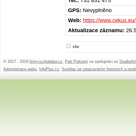
Tel.:
731 831 475
GPS:
Nevyplněno
Web:
https://www.cekus.e
Aktualizace záznamu:
26.5
vše
© 2017 - 2019
firmy.icchotebor.cz
,
Petr Pokorný
ve spolupráci se
StudioArt
Administrace webu
,
InfoPlus.cz
,
Souhlas se zpracováním firemních a osob