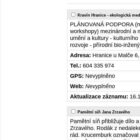
Kravín Hranice - ekologická med
PLÁNOVANÁ PODPORA (nezáv
workshopy) mezinárodní a mí
umění a kultury - kulturního
rozvoje - přírodní bio-inžen
Adresa:
Hranice u Malče 6
Tel.:
604 335 974
GPS:
Nevyplněno
Web:
Nevyplněno
Aktualizace záznamu:
16.1
Pamětní síň Jana Zrzavého
Pamětní síň přibližuje dílo
Zrzavého. Rodák z nedaleké
rád. Krucemburk označoval 