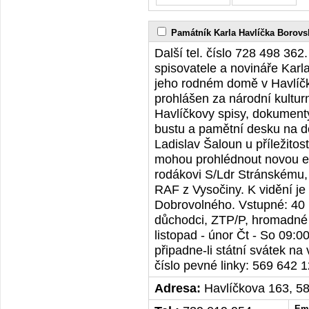
Památník Karla Havlíčka Borov
Další tel. číslo 728 498 362.
spisovatele a novináře Karl
jeho rodném domě v Havlíč
prohlášen za národní kultu
Havlíčkovy spisy, dokumenty
bustu a pamětní desku na d
Ladislav Šaloun u příležitos
mohou prohlédnout novou e
rodákovi S/Ldr Stránskému,
RAF z Vysočiny. K vidění je 
Dobrovolného. Vstupné: 40 K
důchodci, ZTP/P, hromadné 
listopad - únor Čt - So 09:00
připadne-li státní svátek na 
číslo pevné linky: 569 642 
Adresa:
Havlíčkova 163, 5
Ema