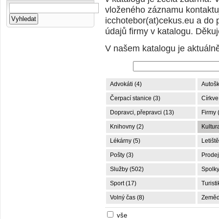
vloženého záznamu kontaktuj
icchotebor(at)cekus.eu a do 
údajů firmy v katalogu. Děku
V našem katalogu je aktuáln
Advokáti (4)
Autošk
Čerpací stanice (3)
Církve
Dopravci, přepravci (13)
Firmy 
Knihovny (2)
Kultur
Lékárny (5)
Letiště
Pošty (3)
Prodej
Služby (502)
Spolky
Sport (17)
Turisti
Volný čas (8)
Zemědě
vše