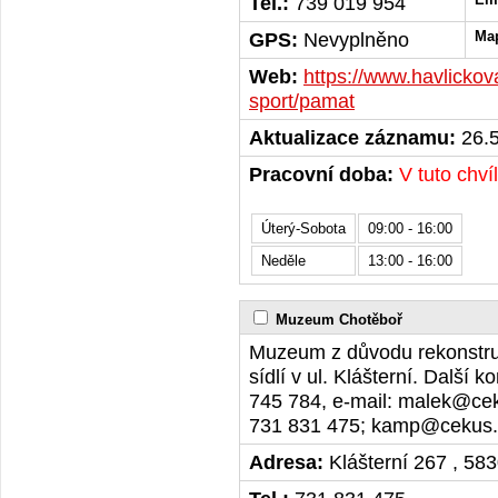
Tel.:
739 019 954
GPS:
Nevyplněno
Ma
Web:
https://www.havlickov
sport/pamat
Aktualizace záznamu:
26.5
Pracovní doba:
V tuto chví
Úterý-Sobota
09:00 - 16:00
Neděle
13:00 - 16:00
Muzeum Chotěboř
Muzeum z důvodu rekonstru
sídlí v ul. Klášterní. Další k
745 784, e-mail: malek@ce
731 831 475; kamp@cekus
Adresa:
Klášterní 267 , 58