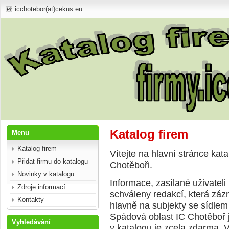
icchotebor(at)cekus.eu
Katalog firem
Menu
Katalog firem
Vítejte na hlavní stránce kat
Přidat firmu do katalogu
Chotěboři.
Novinky v katalogu
Informace, zasílané uživateli
Zdroje informací
schváleny redakcí, která záz
Kontakty
hlavně na subjekty se sídlem
Spádová oblast IC Chotěboř
Vyhledávání
v katalogu je zcela zdarma. V