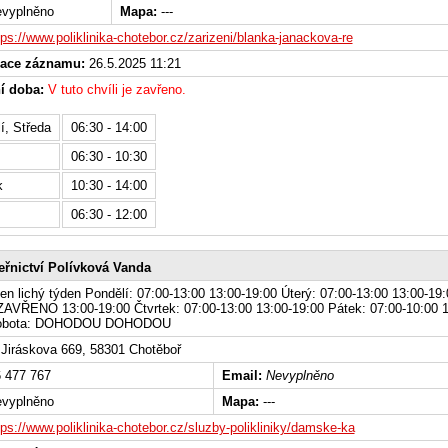
vyplněno
Mapa:
---
tps://www.poliklinika-chotebor.cz/zarizeni/blanka-janackova-re
zace záznamu:
26.5.2025 11:21
í doba:
V tuto chvíli je zavřeno.
í, Středa
06:30 - 14:00
06:30 - 10:30
k
10:30 - 14:00
06:30 - 12:00
řnictví Polívková Vanda
en lichý týden Pondělí: 07:00-13:00 13:00-19:00 Úterý: 07:00-13:00 13:00-19:
ZAVŘENO 13:00-19:00 Čtvrtek: 07:00-13:00 13:00-19:00 Pátek: 07:00-10:00 1
Sobota: DOHODOU DOHODOU
Jiráskova 669, 58301 Chotěboř
 477 767
Email:
Nevyplněno
vyplněno
Mapa:
---
tps://www.poliklinika-chotebor.cz/sluzby-polikliniky/damske-ka