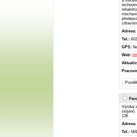
a tiskár
technolo
rehabili
mechanic
předepsá
zdravotn
Adresa:
Tel.:
602
GPS:
Ne
Web:
ht
Aktuali
Pracovn
Ponděl
Fero
Výroba a
stojanů.
136
Adresa:
Tel.:
569