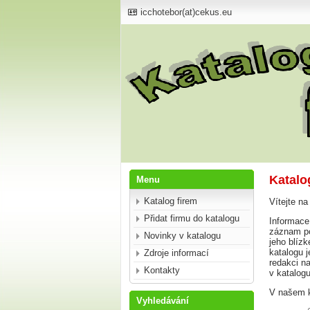
icchotebor(at)cekus.eu
Katalo
Menu
Katalog firem
Vítejte na
Přidat firmu do katalogu
Informace,
záznam po
Novinky v katalogu
jeho blíz
katalogu 
Zdroje informací
redakci na
Kontakty
v katalog
V našem k
Vyhledávání