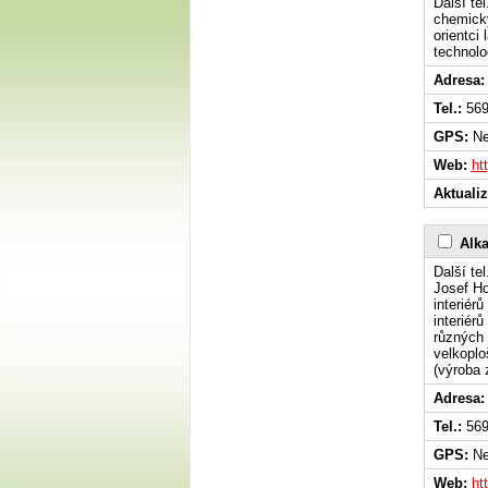
Další te
chemický
orientci
technolo
Adresa:
Tel.:
569
GPS:
Ne
Web:
ht
Aktuali
Alka
Další te
Josef Ho
interiér
interiér
různých 
velkoplo
(výroba 
Adresa:
Tel.:
569
GPS:
Ne
Web:
ht