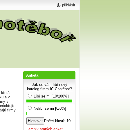
přihlásit
Anketa
Jak se vám líbí nový
katalog firem IC Chotěboř?
 která
Líbí se mi [10/100%]
ku a v
rmy v
ntaktujte
Nelíbí se mi [0/0%]
dajů firmy
Počet hlasů: 10
...archiv starých anket