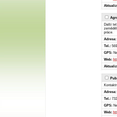
Aktuali
Agro
Další te
zeměděls
práce.
Adresa:
Tel.:
569
GPS:
Ne
Web:
ht
Aktuali
Pub
Kontakt
Adresa:
Tel.:
732
GPS:
Ne
Web:
ht