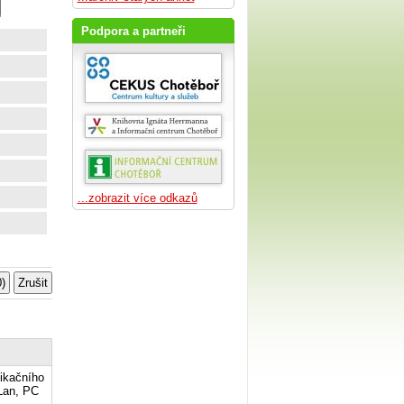
Podpora a partneři
...zobrazit více odkazů
likačního
 Lan, PC