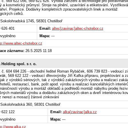
l. č. 569 622 056, 569 621 626. Výroba zařízení a technologie pro potravinářsk
 a kosmetický průmysl. Stroje na plnění, uzavírání a etiketování. Vystřiková
 lahví. Projekce. Dodávky kompletních zpracovatelských linek a montáž
gických celků.
Sokolohradská 1745, 58301 Chotěboř
 626 401
Email:
altec[zavinac]altec-chotebor.cz
vyplněno
Mapa:
---
tp://www.altec-chotebor.cz
zace záznamu:
26.5.2025 11:18
 Holding spol. s r. o.
l. č. 604 694 226 - obchodní ředitel Roman Rybáček, 606 739 823 - vedoucí z
rák, 569 622 122 - vedoucí dřevovýroby Jiří Kafka přípravu, projektování a za
ů jak z výrobků sériových, tak z výrobků zakázkových výrobu a realizaci zak
ů hotelů, restaurací, bank, pošt apod. výrobu a realizaci kancelářských interiér
náročností výrobu a montáž obkladů a podhledů montáž nábytku prodej řeziv
šných materiálů výrobu a dodávku zakázkových oken a dveří interiérovou ko
z nerezi a mosazi) žárové zinkování
Sokolohradská 360, 58301 Chotěboř
 622 122
Email:
alka[zavinac]alka.cz
vyplněno
Mapa:
---
tp://www.alka.cz