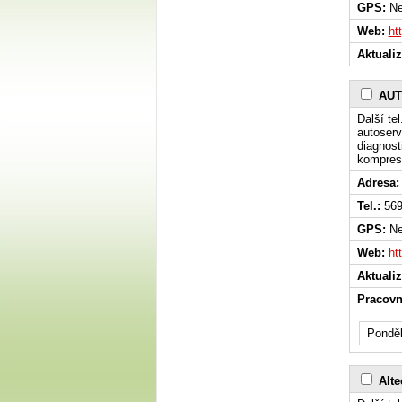
GPS:
Ne
Web:
ht
Aktuali
AUT
Další te
autoserv
diagnosti
kompreso
Adresa:
Tel.:
569
GPS:
Ne
Web:
ht
Aktuali
Pracovn
Ponděl
Altec