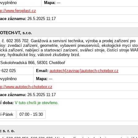
vyplněno
Mapa:
---
tp://www.feroplast.cz
zace záznamu:
26.5.2025 11:17
OTECH-VT, s.r.o.
l. č. 602 355 702. Garážová a servisní technika, výroba a prodej zařízení pro
isy: zvedací zařízení, geometrie, vybavení pneuservisů, ekologické mycí stol
cká zařízení, nabíjecí a startovací zarízení, svářecí stroje, čistící stroje WA
ry, hydraulické lisy, válcové zkušebny brzd.
Sokolohradská 866, 58301 Chotěboř
 622 025
Email:
autotech[zavinac]autotech-chotebor.cz
vyplněno
Mapa:
---
tp://www.autotech-chotebor.cz
zace záznamu:
26.5.2025 11:17
í doba:
V tuto chvíli je otevřeno.
í-Pátek
07:00 - 15:30
 s. r. o.