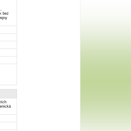
,
k bez
dejny
ních
kenická