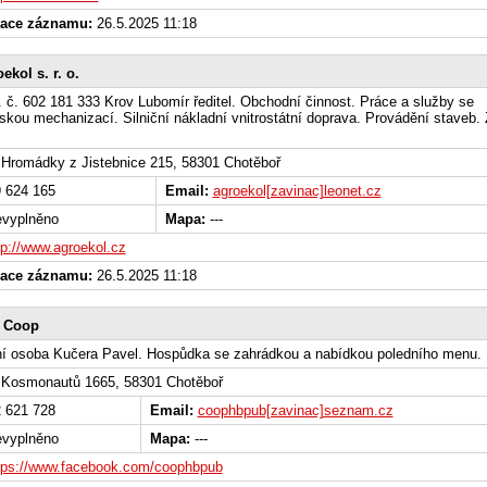
zace záznamu:
26.5.2025 11:18
ekol s. r. o.
l. č. 602 181 333 Krov Lubomír ředitel. Obchodní činnost. Práce a služby se
kou mechanizací. Silniční nákladní vnitrostátní doprava. Provádění staveb.
Hromádky z Jistebnice 215, 58301 Chotěboř
 624 165
Email:
agroekol[zavinac]leonet.cz
vyplněno
Mapa:
---
tp://www.agroekol.cz
zace záznamu:
26.5.2025 11:18
 Coop
ní osoba Kučera Pavel. Hospůdka se zahrádkou a nabídkou poledního menu.
Kosmonautů 1665, 58301 Chotěboř
 621 728
Email:
coophbpub[zavinac]seznam.cz
vyplněno
Mapa:
---
tps://www.facebook.com/coophbpub