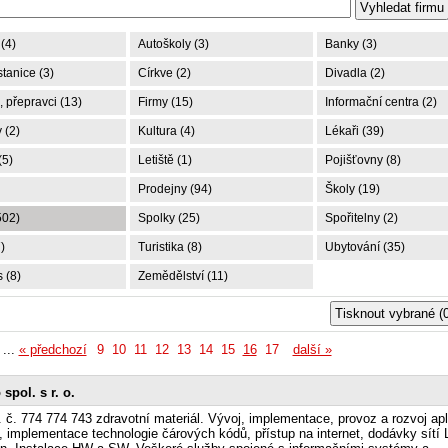
(4)
Autoškoly (3)
Banky (3)
tanice (3)
Církve (2)
Divadla (2)
 přepravci (13)
Firmy (15)
Informační centra (2)
 (2)
Kultura (4)
Lékaři (39)
(5)
Letiště (1)
Pojišťovny (8)
Prodejny (94)
Školy (19)
502)
Spolky (25)
Spořitelny (2)
)
Turistika (8)
Ubytování (35)
 (8)
Zemědělství (11)
...
« předchozí
9
10
11
12
13
14
15
16
17
další »
 spol. s r. o.
l. č. 774 774 743 zdravotní materiál. Vývoj, implementace, provoz a rozvoj ap
, implementace technologie čárových kódů, přístup na internet, dodávky sítí