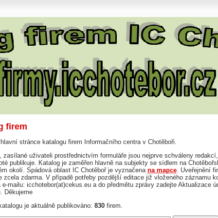
g firem
 hlavní stránce katalogu firem Informačního centra v Chotěboři.
 zasílané uživateli prostřednictvím formuláře jsou nejprve schváleny redakcí,
té publikuje. Katalog je zaměřen hlavně na subjekty se sídlem na Chotěbořs
kém okolí. Spádová oblast IC Chotěboř je vyznačena
na mapce
. Uveřejnění fi
je zcela zdarma. V případě potřeby pozdější editace již vloženého záznamu ko
 e-mailu: icchotebor(at)cekus.eu a do předmětu zprávy zadejte Aktualizace ú
u. Děkujeme
atalogu je aktuálně publikováno:
830
firem.