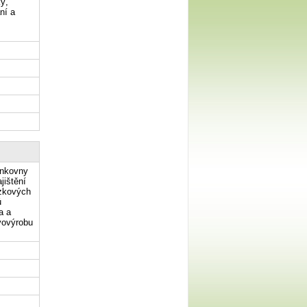
ý,
ní a
inkovny
jištění
ázkových
ů
a a
vovýrobu