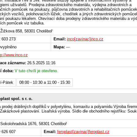
en. Instalace HW a SW. Veškeré služby spojené s informačními systémy a
giemi uživatelů. Prodejna zdravotnického materiálu, výdejna zdravotních a
tačních pomůcek na poukazy, půjčovna zdravotních a rehabilitačních pomůcek
kých vozíků, polohovacích lůžek, chodítek a jiných zdravotnických pomůce
ní poukazu lékařem. Otevírací doba prodejny zdravotnického materiálu a vý
ích pomůcek viz tabulka.
Žižkova 858, 58301 Chotěboř
 603 273
Email:
inco[zavinac]inco.cz
vyplněno
Mapa:
---
tp://www.inco.cz
zace záznamu:
26.5.2025 11:16
í doba:
V tuto chvíli je otevřeno.
í-Pátek
08:00 - 10:30 a 11:00 - 15:30
plast spol. s r. o.
 prodej drátěných doplňků v polyetylénu, komaxitu a polyamidu.Výroba firem
 Zakázkové plastování. Lisařská výroba. Sídlo dle obchodního rejstříku: Sou
Sokolohradská 1676, 58301 Chotěboř
 626 607
Email:
feroplast[zavinac]feroplast.cz