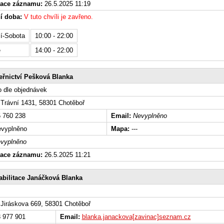
zace záznamu:
26.5.2025 11:19
í doba:
V tuto chvíli je zavřeno.
í-Sobota
10:00 - 22:00
e
14:00 - 22:00
řnictví Pešková Blanka
 dle objednávek
Trávní 1431, 58301 Chotěboř
 760 238
Email:
Nevyplněno
vyplněno
Mapa:
---
vyplněno
zace záznamu:
26.5.2025 11:21
bilitace Janáčková Blanka
Jiráskova 669, 58301 Chotěboř
 977 901
Email:
blanka.janackova[zavinac]seznam.cz