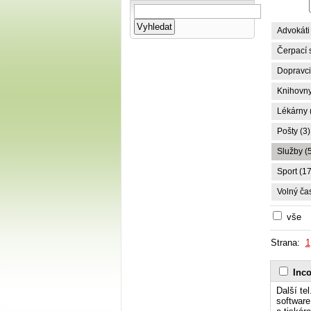
Advokáti 
Čerpací s
Dopravci,
Knihovny
Lékárny 
Pošty (3)
Služby (
Sport (17
Volný čas
vše
Strana:
1
Inco
Další te
software