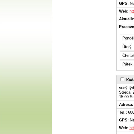
GPS:
Ne
Web:
ht
Aktuali
Pracovn
Ponděl
Úterý
Čtvrte
Pátek
Kade
sudý týd
Středa: 
15:00 
Adresa:
Tel.:
606
GPS:
Ne
Web:
ht