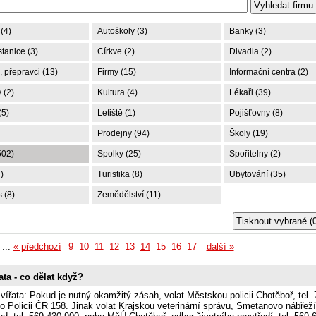
(4)
Autoškoly (3)
Banky (3)
tanice (3)
Církve (2)
Divadla (2)
 přepravci (13)
Firmy (15)
Informační centra (2)
 (2)
Kultura (4)
Lékaři (39)
(5)
Letiště (1)
Pojišťovny (8)
Prodejny (94)
Školy (19)
502)
Spolky (25)
Spořitelny (2)
)
Turistika (8)
Ubytování (35)
 (8)
Zemědělství (11)
...
« předchozí
9
10
11
12
13
14
15
16
17
další »
ata - co dělat když?
vířata: Pokud je nutný okamžitý zásah, volat Městskou policii Chotěboř, tel.
o Policii ČR 158. Jinak volat Krajskou veterinární správu, Smetanovo nábřeží