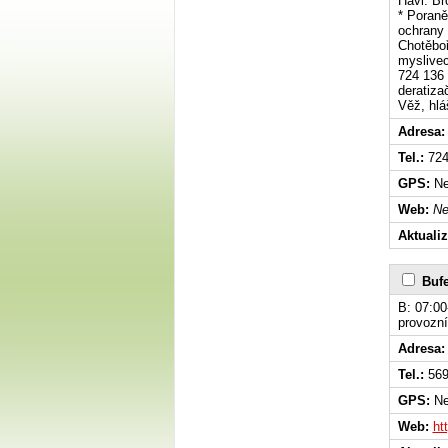
Havl. Br
* Poraněn
ochrany 
Chotěboř
myslivec
724 136 
deratiza
Věž, hlá
Adresa:
Tel.:
724
GPS:
Ne
Web:
Ne
Aktuali
Bufe
B: 07:00
provozní
Adresa:
Tel.:
569
GPS:
Ne
Web:
ht