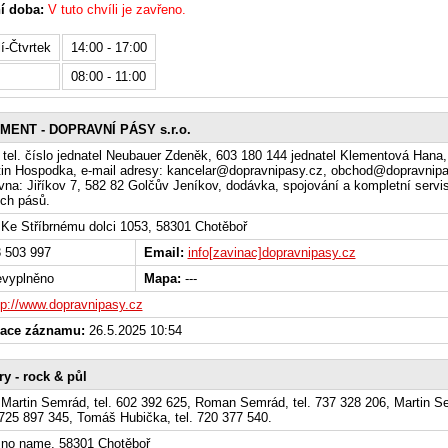
í doba:
V tuto chvíli je zavřeno.
í-Čtvrtek
14:00 - 17:00
08:00 - 11:00
MENT - DOPRAVNÍ PÁSY s.r.o.
tel. číslo jednatel Neubauer Zdeněk, 603 180 144 jednatel Klementová Hana,
in Hospodka, e-mail adresy: kancelar@dopravnipasy.cz, obchod@dopravnipa
na: Jiříkov 7, 582 82 Golčův Jeníkov, dodávka, spojování a kompletní servi
ch pásů.
Ke Stříbrnému dolci 1053, 58301 Chotěboř
 503 997
Email:
info[zavinac]dopravnipasy.cz
vyplněno
Mapa:
---
tp://www.dopravnipasy.cz
zace záznamu:
26.5.2025 10:54
ry - rock & půl
 Martin Semrád, tel. 602 392 625, Roman Semrád, tel. 737 328 206, Martin 
. 725 897 345, Tomáš Hubička, tel. 720 377 540.
no name, 58301 Chotěboř