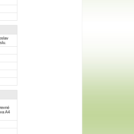
oslav
slu.
arevné
rva A4