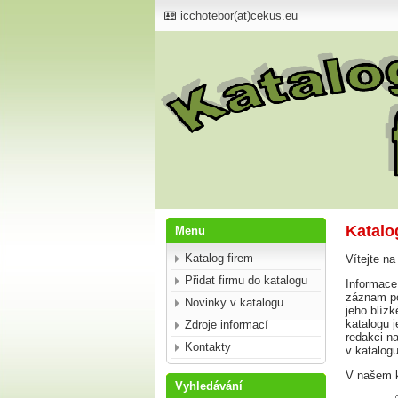
icchotebor(at)cekus.eu
Katalo
Menu
Katalog firem
Vítejte na
Přidat firmu do katalogu
Informace,
záznam po
Novinky v katalogu
jeho blíz
katalogu 
Zdroje informací
redakci na
Kontakty
v katalog
V našem k
Vyhledávání