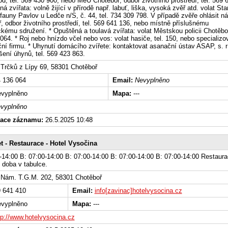
od, tel. 569 430 900, nebo MěÚ Chotěboř, odbor životního prostředí, tel. 569 
á zvířata: volně žijící v přírodě např. labuť, liška, vysoká zvěř atd. volat Sta
fauny Pavlov u Ledče n/S, č. 44, tel. 734 309 798. V případě zvěře ohlásit n
, odbor životního prostředí, tel. 569 641 136, nebo místně příslušnému
kému sdružení. * Opuštěná a toulavá zvířata: volat Městskou policii Chotěboř
064. * Roj nebo hnízdo včel nebo vos: volat hasiče, tel. 150, nebo specializ
ční firmu. * Uhynutí domácího zvířete: kontaktovat asanační ústav ASAP, s. r 
šení úhynů, tel. 569 423 863.
Trčků z Lípy 69, 58301 Chotěboř
 136 064
Email:
Nevyplněno
vyplněno
Mapa:
---
vyplněno
zace záznamu:
26.5.2025 10:48
t - Restaurace - Hotel Vysočina
-14:00 B: 07:00-14:00 B: 07:00-14:00 B: 07:00-14:00 B: 07:00-14:00 Restaura
 doba v tabulce.
Nám. T.G.M. 202, 58301 Chotěboř
 641 410
Email:
info[zavinac]hotelvysocina.cz
vyplněno
Mapa:
---
tp://www.hotelvysocina.cz