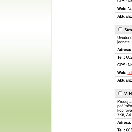
GPS:
Ne
Web:
Ne
Aktuali
Stro
Uvedené 
jednatel
Adresa:
Tel.:
602
GPS:
Ne
Web:
ht
Aktuali
V. H
Prodej a
počítačov
kopírová
7Kč, A4 
Adresa:
Tel.:
603