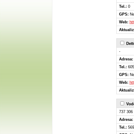
Tel.:
0
GPS:
Ne
Web:
ht
Aktuali
Dett
-
Adresa:
Tel.:
605
GPS:
Ne
Web:
ht
Aktuali
Vodo
737 306 
Adresa:
Tel.:
569