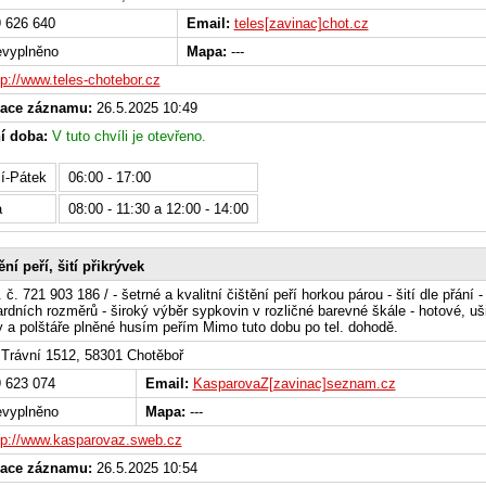
 626 640
Email:
teles[zavinac]chot.cz
vyplněno
Mapa:
---
tp://www.teles-chotebor.cz
zace záznamu:
26.5.2025 10:49
í doba:
V tuto chvíli je otevřeno.
í-Pátek
06:00 - 17:00
a
08:00 - 11:30 a 12:00 - 14:00
ění peří, šití přikrývek
. č. 721 903 186 / - šetrné a kvalitní čištění peří horkou párou - šití dle přání - 
rdních rozměrů - široký výběr sypkovin v rozličné barevné škále - hotové, uš
y a polštáře plněné husím peřím Mimo tuto dobu po tel. dohodě.
Trávní 1512, 58301 Chotěboř
 623 074
Email:
KasparovaZ[zavinac]seznam.cz
vyplněno
Mapa:
---
tp://www.kasparovaz.sweb.cz
zace záznamu:
26.5.2025 10:54