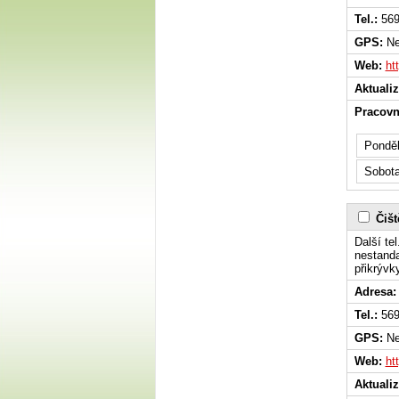
Tel.:
569
GPS:
Ne
Web:
ht
Aktuali
Pracovn
Ponděl
Sobot
Čišt
Další tel
nestanda
přikrývk
Adresa:
Tel.:
569
GPS:
Ne
Web:
ht
Aktuali