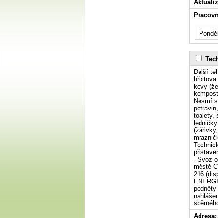
Aktuali
Pracovn
Ponděl
Tech
Další te
hřbitova
kovy (že
komposto
Nesmí se
potravin
toalety, 
ledničky
(žářivky
mrazničk
Technic
přistav
- Svoz o
městě Ch
216 (di
ENERGIE 
podněty 
nahlášen
sběrného
Adresa: