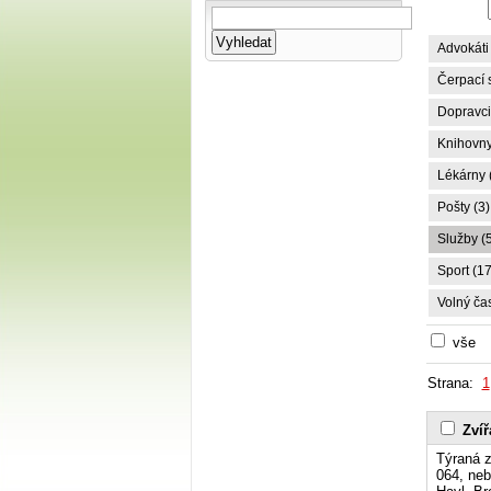
Advokáti 
Čerpací s
Dopravci,
Knihovny
Lékárny 
Pošty (3)
Služby (
Sport (17
Volný čas
vše
Strana:
1
Zvíř
Týraná z
064, neb