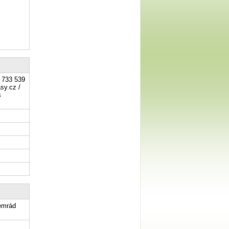
 733 539
sy.cz /
s
Semrád