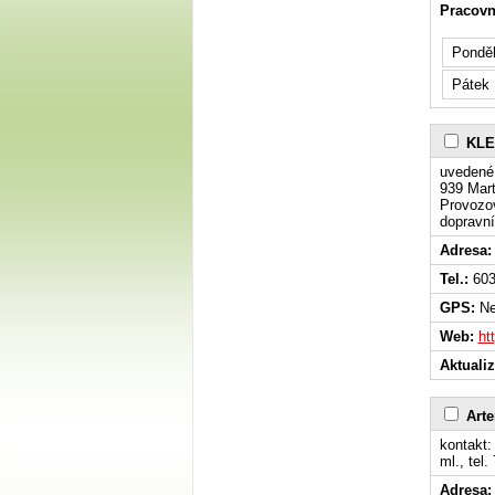
Pracovn
Ponděl
Pátek
KLE
uvedené 
939 Mart
Provozov
dopravní
Adresa:
Tel.:
603
GPS:
Ne
Web:
ht
Aktuali
Arte
kontakt:
ml., tel
Adresa: