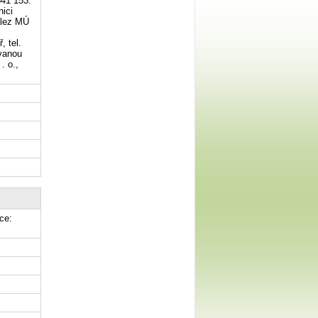
641 153.
nici
ález MÚ
, tel.
ovanou
. o.,
ce: