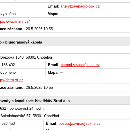
Email:
artery[zavinac]c-box.cz
vyplněno
Mapa:
---
tp://www.artery.cz/
zace záznamu:
26.5.2025 10:55
o - bluegrassová kapela
Březová 1540, 58301 Chotěboř
 165 402
Email:
barron[zavinac]atlas.cz
vyplněno
Mapa:
---
tp://detto.xf.cz
zace záznamu:
26.5.2025 10:55
vody a kanalizace Havlíčkův Brod a. s.
632 - pohotovost 24 hodin
Sokolohradská 67, 58301 Chotěboř
 623 450
Email:
pesout[zavinac]vakhb.cz