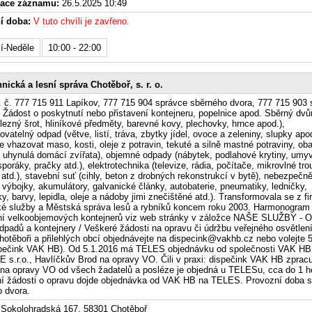
zace záznamu:
26.5.2025 10:49
í doba:
V tuto chvíli je zavřeno.
í-Neděle
10:00 - 22:00
nická a lesní správa Chotěboř, s. r. o.
l. č. 777 715 911 Lapíkov, 777 715 904 správce sběrného dvora, 777 715 903
. Žádost o poskytnutí nebo přistavení kontejneru, popelnice apod. Sběrný dvů
lezný šrot, hliníkové předměty, barevné kovy, plechovky, hrnce apod.),
vatelný odpad (větve, listí, tráva, zbytky jídel, ovoce a zeleniny, slupky apod
 vhazovat maso, kosti, oleje z potravin, tekuté a silně mastné potraviny, oba
, uhynulá domácí zvířata), objemné odpady (nábytek, podlahové krytiny, umyv
sporáky, pračky atd.), elektrotechnika (televize, rádia, počítače, mikrovlné tro
 atd.), stavební suť (cihly, beton z drobných rekonstrukcí v bytě), nebezpečn
, výbojky, akumulátory, galvanické články, autobaterie, pneumatiky, ledničky,
y, barvy, lepidla, oleje a nádoby jimi znečištěné atd.). Transformovala se z f
ké služby a Městská správa lesů a rybníků koncem roku 2003. Harmonogram
ení velkoobjemových kontejnerů viz web stránky v záložce NAŠE SLUŽBY -
dpadů a kontejnery / Veškeré žádosti na opravu či údržbu veřejného osvětlen
otěboři a přilehlých obcí objednávejte na dispecink@vakhb.cz nebo volejte 
spečink VAK HB). Od 5.1.2016 má TELES objednávku od společnosti VAK HB
s.r.o., Havlíčkův Brod na opravy VO. Čili v praxi: dispečink VAK HB zpracu
na opravy VO od všech žadatelů a posléze je objedná u TELESu, cca do 1 h
í žádosti o opravu dojde objednávka od VAK HB na TELES. Provozní doba s
 dvora.
Sokolohradská 167, 58301 Chotěboř