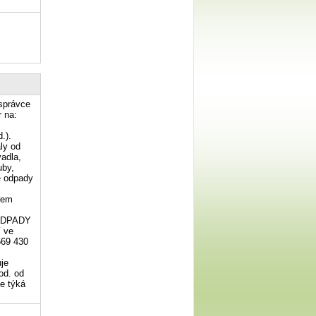
 správce
r na:
.).
ly od
adla,
uby,
ě odpady
irem
 ODPADY
í ve
569 430
je
od. od
e týká