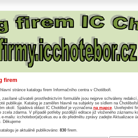
g firem
 hlavní stránce katalogu firem Informačního centra v Chotěboři.
 zasílané uživateli prostřednictvím formuláře jsou nejprve schváleny redakcí,
té publikuje. Katalog je zaměřen hlavně na subjekty se sídlem na Chotěbořs
kém okolí. Spádová oblast IC Chotěboř je vyznačena
na mapce
. Uveřejnění fi
je zcela zdarma. V případě potřeby pozdější editace již vloženého záznamu ko
 e-mailu: icchotebor(at)cekus.eu a do předmětu zprávy zadejte Aktualizace ú
u. Děkujeme
atalogu je aktuálně publikováno:
830
firem.