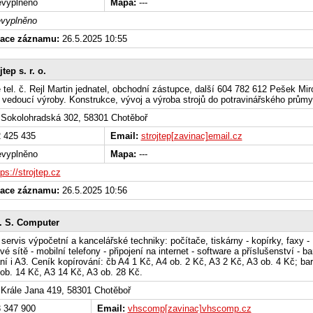
vyplněno
Mapa:
---
vyplněno
zace záznamu:
26.5.2025 10:55
jtep s. r. o.
tel. č. Rejl Martin jednatel, obchodní zástupce, další 604 782 612 Pešek Mir
, vedoucí výroby. Konstrukce, vývoj a výroba strojů do potravinářského průmy
Sokolohradská 302, 58301 Chotěboř
 425 435
Email:
strojtep[zavinac]email.cz
vyplněno
Mapa:
---
tps://strojtep.cz
zace záznamu:
26.5.2025 10:56
. S. Computer
 servis výpočetní a kancelářské techniky: počítače, tiskárny - kopírky, faxy -
é sítě - mobilní telefony - připojení na internet - software a příslušenství - b
ní i A3. Ceník kopírování: čb A4 1 Kč, A4 ob. 2 Kč, A3 2 Kč, A3 ob. 4 Kč; ba
ob. 14 Kč, A3 14 Kč, A3 ob. 28 Kč.
Krále Jana 419, 58301 Chotěboř
 347 900
Email:
vhscomp[zavinac]vhscomp.cz