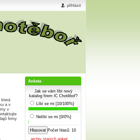
přihlásit
Anketa
Jak se vám líbí nový
katalog firem IC Chotěboř?
 která
Líbí se mi [10/100%]
ku a v
rmy v
ntaktujte
Nelíbí se mi [0/0%]
dajů firmy
Počet hlasů: 10
...archiv starých anket