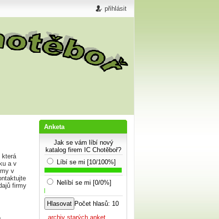
přihlásit
Anketa
Jak se vám líbí nový
katalog firem IC Chotěboř?
 která
Líbí se mi [10/100%]
ku a v
rmy v
ntaktujte
Nelíbí se mi [0/0%]
dajů firmy
Počet hlasů: 10
...archiv starých anket