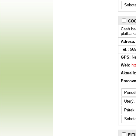
Sobot
COO
Cash bac
platba k
Adresa:
Tel.:
569
GPS:
Ne
Web:
ht
Aktuali
Pracovn
Ponděl
Úterý,
Pátek
Sobot
FITI