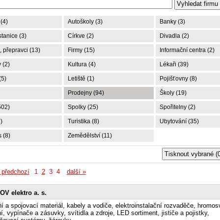
(4)
Autoškoly (3)
Banky (3)
tanice (3)
Církve (2)
Divadla (2)
 přepravci (13)
Firmy (15)
Informační centra (2)
 (2)
Kultura (4)
Lékaři (39)
(5)
Letiště (1)
Pojišťovny (8)
Prodejny (94)
Školy (19)
502)
Spolky (25)
Spořitelny (2)
)
Turistika (8)
Ubytování (35)
 (8)
Zemědělství (11)
 předchozí
1
2
3
4
další »
V elektro a. s.
ní a spojovací materiál, kabely a vodiče, elektroinstalační rozvaděče, hromo
í, vypínače a zásuvky, svítidla a zdroje, LED sortiment, jističe a pojistky,