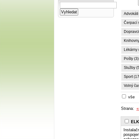
Advokáti 
Čerpací s
Dopravci,
Knihovny
Lékárny 
Pošty (3)
Služby (
Sport (17
Volný čas
vše
Strana:
«
ELKO
Instalač
pospojen