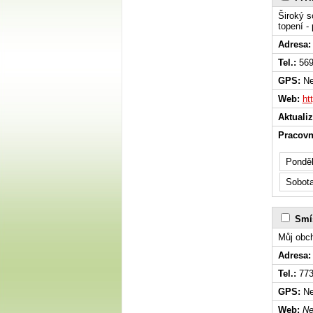
Široký s
topení - 
Adresa:
Tel.:
569
GPS:
Ne
Web:
ht
Aktuali
Pracovn
Ponděl
Sobot
Smí
Můj obch
Adresa:
Tel.:
773
GPS:
Ne
Web:
Ne