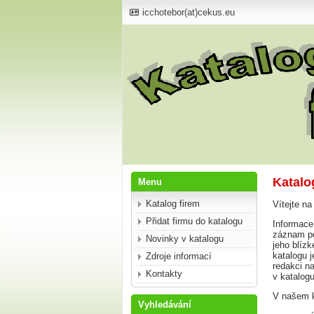
icchotebor(at)cekus.eu
Katalo
Menu
Katalog firem
Vítejte na
Přidat firmu do katalogu
Informace,
záznam po
Novinky v katalogu
jeho blíz
katalogu 
Zdroje informací
redakci na
Kontakty
v katalog
V našem k
Vyhledávání