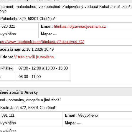
ortiment, maloobchod, velkoobchod. Zodpovědný vedoucí Kubát Josef. zboží
plyn
Palackého 329, 58301 Chotěboř
 623 321
Email:
fitinkas.r.o[zavinac]seznam.cz
vyplněno
Mapa:
---
tps://www.facebook.com/fitinkasro/?locale=cs_CZ
zace záznamu:
16.1.2026 10:49
í doba:
V tuto chvíli je zavřeno.
í-Pátek
07:30 - 12:00 a 13:00 - 16:00
a
08:00 - 11:00
šené zboží U Anežky
od - potraviny, drogerie a jiné zboží
Krále Jana 472, 58301 Chotěboř
 391 111
Email:
Nevyplněno
vyplněno
Mapa:
---
vyplněno