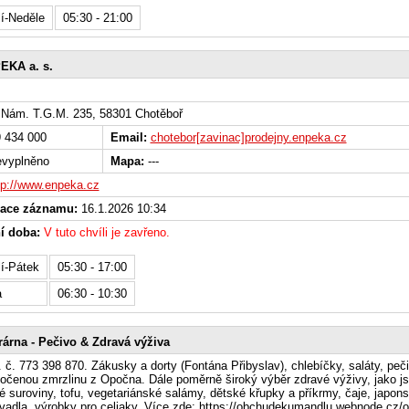
í-Neděle
05:30 - 21:00
EKA a. s.
Nám. T.G.M. 235, 58301 Chotěboř
 434 000
Email:
chotebor[zavinac]prodejny.enpeka.cz
vyplněno
Mapa:
---
tp://www.enpeka.cz
zace záznamu:
16.1.2026 10:34
í doba:
V tuto chvíli je zavřeno.
í-Pátek
05:30 - 17:00
a
06:30 - 10:30
árna - Pečivo & Zdravá výživa
l. č. 773 398 870. Zákusky a dorty (Fontána Přibyslav), chlebíčky, saláty, peč
očenou zmrzlinu z Opočna. Dále poměrně široký výběr zdravé výživy, jako j
é suroviny, tofu, vegetariánské salámy, dětské křupky a příkrmy, čaje, japon
adla, výrobky pro celiaky. Více zde: https://obchudekumandlu.webnode.cz/o