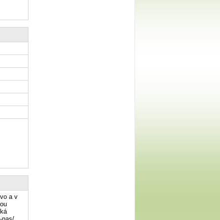
ivo a v
sou
ská
-nas/