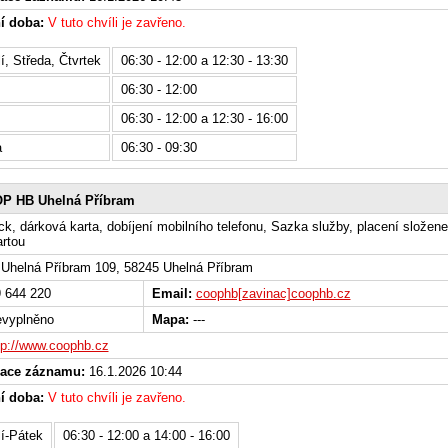
í doba:
V tuto chvíli je zavřeno.
í, Středa, Čtvrtek
06:30 - 12:00 a 12:30 - 13:30
06:30 - 12:00
06:30 - 12:00 a 12:30 - 16:00
a
06:30 - 09:30
P HB Uhelná Příbram
k, dárková karta, dobíjení mobilního telefonu, Sazka služby, placení složene
artou
Uhelná Příbram 109, 58245 Uhelná Příbram
 644 220
Email:
coophb[zavinac]coophb.cz
vyplněno
Mapa:
---
tp://www.coophb.cz
zace záznamu:
16.1.2026 10:44
í doba:
V tuto chvíli je zavřeno.
í-Pátek
06:30 - 12:00 a 14:00 - 16:00