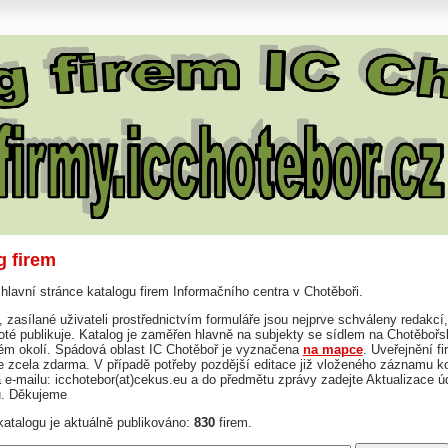
g firem
 hlavní stránce katalogu firem Informačního centra v Chotěboři.
 zasílané uživateli prostřednictvím formuláře jsou nejprve schváleny redakcí,
té publikuje. Katalog je zaměřen hlavně na subjekty se sídlem na Chotěbořs
kém okolí. Spádová oblast IC Chotěboř je vyznačena
na mapce
. Uveřejnění fi
je zcela zdarma. V případě potřeby pozdější editace již vloženého záznamu ko
 e-mailu: icchotebor(at)cekus.eu a do předmětu zprávy zadejte Aktualizace ú
u. Děkujeme
atalogu je aktuálně publikováno:
830
firem.