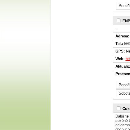
Ponděl
ENP
-
Adresa:
Tel.:
569
GPS:
Ne
Web:
ht
Aktuali
Pracovn
Ponděl
Sobot
Cukr
Další te
sezóně t
celozrnn
dochucov