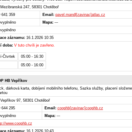
Mezibranská 247, 58301 Chotěboř
 641 359
Email:
pavel.mandl[zavinac]atlas.cz
vyplněno
Mapa:
---
vyplněno
zace záznamu:
16.1.2026 10:35
í doba:
V tuto chvíli je zavřeno.
í-Čtvrtek
05:00 - 16:30
05:00 - 16:00
P HB Vepříkov
k, dárková karta, dobíjení mobilního telefonu, Sazka služby, placení složene
artou
Vepříkov 97, 58301 Chotěboř
 644 295
Email:
coophb[zavinac]coophb.cz
vyplněno
Mapa:
---
tp://www.coophb.cz
zace záznamu:
16.1.2026 10:43