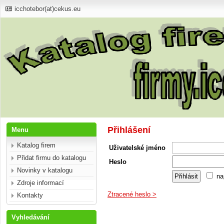
icchotebor(at)cekus.eu
Přihlášení
Menu
Katalog firem
Uživatelské jméno
Přidat firmu do katalogu
Heslo
Novinky v katalogu
na
Zdroje informací
Ztracené heslo >
Kontakty
Vyhledávání