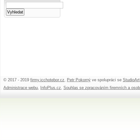
© 2017 - 2019
firmy.icchotebor.cz
,
Petr Pokorný
ve spolupráci se
StudioArt
Administrace webu
,
InfoPlus.cz
,
Souhlas se zpracováním firemních a osob