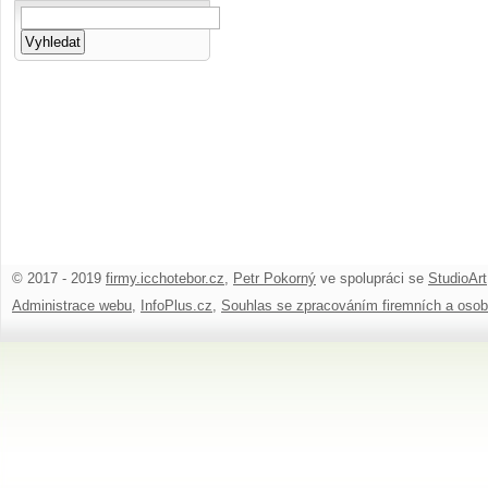
© 2017 - 2019
firmy.icchotebor.cz
,
Petr Pokorný
ve spolupráci se
StudioArt
Administrace webu
,
InfoPlus.cz
,
Souhlas se zpracováním firemních a osob