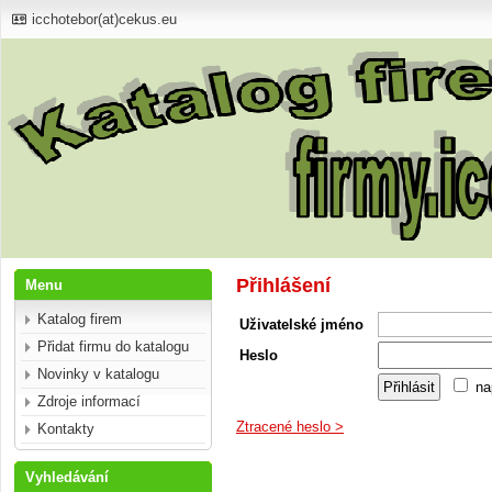
icchotebor(at)cekus.eu
Přihlášení
Menu
Katalog firem
Uživatelské jméno
Přidat firmu do katalogu
Heslo
Novinky v katalogu
na
Zdroje informací
Ztracené heslo >
Kontakty
Vyhledávání