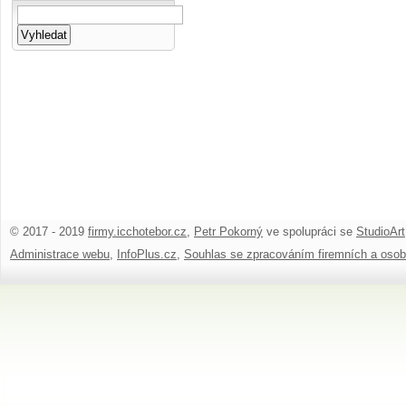
© 2017 - 2019
firmy.icchotebor.cz
,
Petr Pokorný
ve spolupráci se
StudioArt
Administrace webu
,
InfoPlus.cz
,
Souhlas se zpracováním firemních a osob